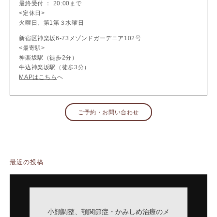
最終受付 ： 20:00まで
<定休日>
火曜日、第1第３水曜日
新宿区神楽坂6-73メゾンドガーデニア102号
<最寄駅>
神楽坂駅（徒歩2分）
牛込神楽坂駅（徒歩3分）
MAPはこちら
へ
ご予約・お問い合わせ
最近の投稿
小顔調整、顎関節症・かみしめ治療のメ