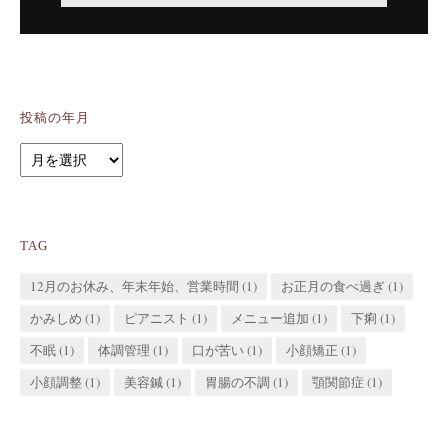
投稿の年月
投
稿
の
年
TAG
月
12月のお休み、年末年始、営業時間
(1)
お正月の食べ過ぎ
(1)
かみしめ
(1)
ピアニスト
(1)
メニュー追加
(1)
下痢
(1)
不眠
(1)
体調管理
(1)
口が苦い
(1)
小顔矯正
(1)
小顔調整
(1)
美容鍼
(1)
胃腸の不調
(1)
顎関節症
(1)