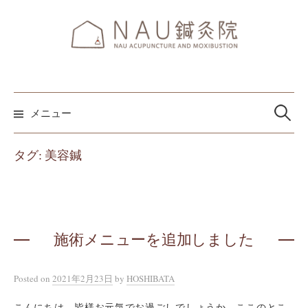
コ
ン
テ
ン
ツ
検
へ
索:
メニュー
ス
キ
タグ:
美容鍼
ッ
プ
施術メニューを追加しました
Posted
on
2021年2月23日
by
HOSHIBATA
こんにちは。皆様お元気でお過ごしでしょうか。ここのとこ